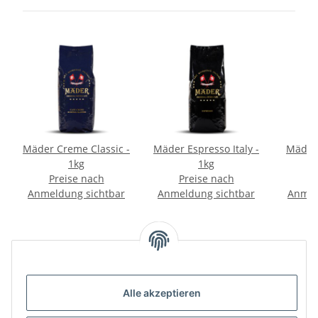
Mäder Creme Classic -
Mäder Espresso Italy -
Mäder 
1kg
1kg
Preise nach
Preise nach
P
Anmeldung sichtbar
Anmeldung sichtbar
Anmel
Kategorien
Mehr über....
Alle akzeptieren