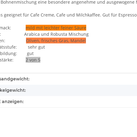
r Bohnenmischung eine besondere angenehme und ausgewogene Not
s geeignet für Cafe Creme, Cafe und Milchkaffee. Gut für Espresso
chmack:
mild mit leichter feiner Säure
ee: Arabica und Robusta Mischung
umen:
Oliven, frisches Gras, Mandel
itätsstufe:
sehr gut
abildung:
gut
eestärke:
2 von 5
dukteigenschaft
t
sandgewicht:
ikelgewicht:
 anzeigen: