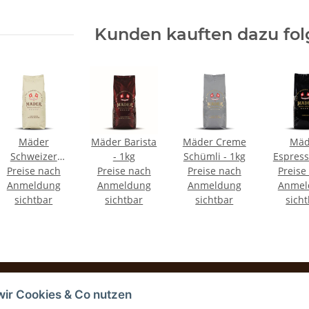
Kunden kauften dazu folg
Mäder
Mäder Barista
Mäder Creme
Mäd
Schweizer
- 1kg
Schümli - 1kg
Espress
Preise nach
Mischung -
Preise nach
Preise nach
Preise
- 1
Anmeldung
1kg
Anmeldung
Anmeldung
Anmel
sichtbar
sichtbar
sichtbar
sich
wir Cookies & Co nutzen