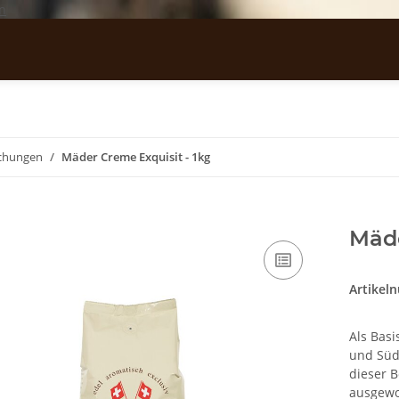
n
chungen
Mäder Creme Exquisit - 1kg
Mäde
Artikel
Als Basi
und Süd
dieser 
ausgewo