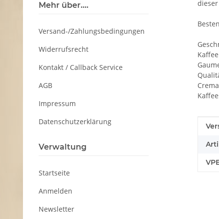
diese
Mehr über....
Besten
Versand-/Zahlungsbedingungen
Ges
Widerrufsrecht
Kaff
Ga
Kontakt / Callback Service
Qual
AGB
Crem
Kaff
Impressum
Datenschutzerklärung
Pro
Wer
Ver
Art
Verwaltung
VPE
Startseite
Anmelden
Newsletter