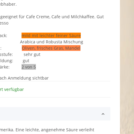
iebhaber.
geeignet für Cafe Creme, Cafe und Milchkaffee. Gut
resso
hmack:
mild mit leichter feiner Säure
: Arabica und Robusta Mischung
men:
Oliven, frisches Gras, Mandel
ätsstufe:
sehr gut
bildung:
gut
estärke:
2 von 5
nach Anmeldung sichtbar
rt verfügbar
merika. Eine leichte, angenehme Säure verleiht