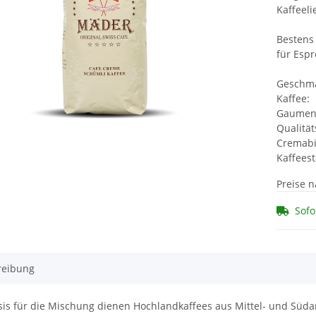
Kaffeel
Bestens 
für Esp
Gesc
Kaffee
Gau
Qualit
Crema
Kaffe
Preise 
Sofo
reibung
sis für die Mischung dienen Hochlandkaffees aus Mittel- und Süda