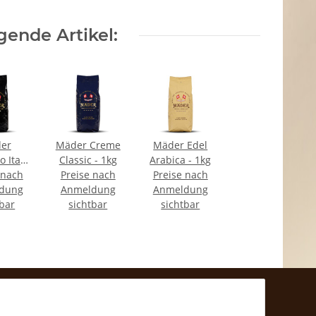
ende Artikel:
er
Mäder Creme
Mäder Edel
o Italy
Classic - 1kg
Arabica - 1kg
 nach
kg
Preise nach
Preise nach
dung
Anmeldung
Anmeldung
tbar
sichtbar
sichtbar