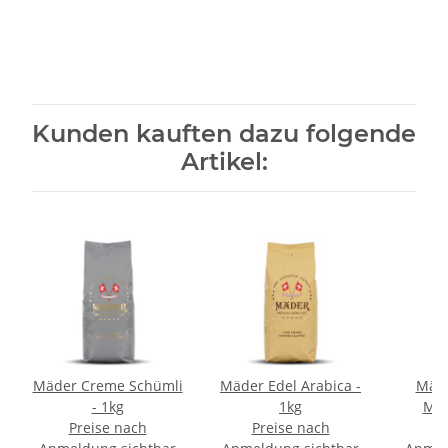
Kunden kauften dazu folgende
Artikel:
Mäder Creme Schümli
Mäder Edel Arabica -
Mäde
- 1kg
1kg
Mis
Preise nach
Preise nach
P