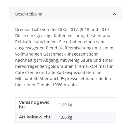
Beschreibung
Dreimal Gold von der DLG: 2017, 2018 und 2019
Diese einzigeartige Kaffeemischung besteht aus
Rohkaffee aus Indien. Sie erhalten einen sehr
ausgewogenen Blend (Kaffeemischung), mit einem
vollmundigen Geschmack. Insgesamt sehr
nachhaltig im Abgang, mit wenig Säure und einer
hervorragenden goldbraunen Crema. Optimal für
Cafe Creme und alle Kaffeespezialitäten mit
Milchanteil. Aber auch Espressoliebhaber finden
hier einen Genuß. 100% Arabica
Versandgewic
Produkteigenschaft
Wert
1,10 kg
ht:
Artikelgewicht:
1,00
kg