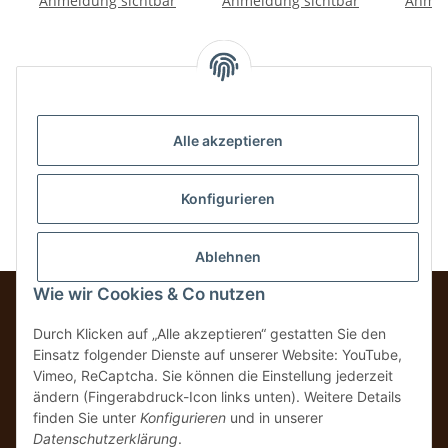
Anmeldung sichtbar
Anmeldung sichtbar
Anmel
Kategorien
Mehr über....
Alle akzeptieren
Verwaltung
Konfigurieren
Ablehnen
Wie wir Cookies & Co nutzen
Durch Klicken auf „Alle akzeptieren“ gestatten Sie den
Einsatz folgender Dienste auf unserer Website: YouTube,
Vertrag widerrufen
Vimeo, ReCaptcha. Sie können die Einstellung jederzeit
ändern (Fingerabdruck-Icon links unten). Weitere Details
* Alle Preise inkl. gesetzlicher USt., zzgl.
Versand
finden Sie unter
Konfigurieren
und in unserer
Datenschutzerklärung
.